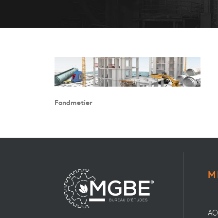
Fondmetier
M
AC